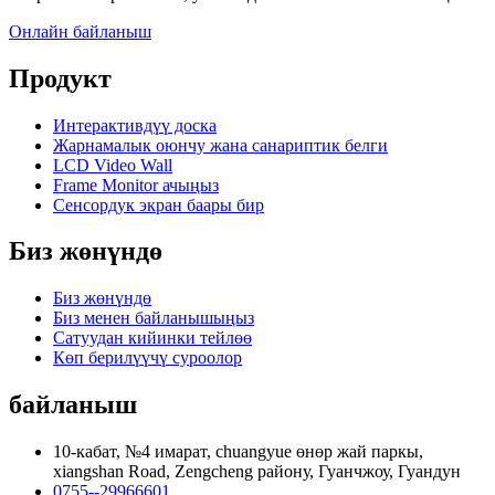
Онлайн байланыш
Продукт
Интерактивдүү доска
Жарнамалык оюнчу жана санариптик белги
LCD Video Wall
Frame Monitor ачыңыз
Сенсордук экран баары бир
Биз жөнүндө
Биз жөнүндө
Биз менен байланышыңыз
Сатуудан кийинки тейлөө
Көп берилүүчү суроолор
байланыш
10-кабат, №4 имарат, chuangyue өнөр жай паркы,
xiangshan Road, Zengcheng району, Гуанчжоу, Гуандун
0755--29966601