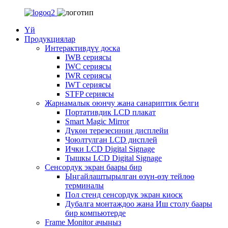
Үй
Продукциялар
Интерактивдүү доска
IWB сериясы
IWC сериясы
IWR сериясы
IWT сериясы
STFP сериясы
Жарнамалык оюнчу жана санариптик белги
Портативдик LCD плакат
Smart Magic Mirror
Дүкөн терезесинин дисплейи
Чоюлтулган LCD дисплей
Ички LCD Digital Signage
Тышкы LCD Digital Signage
Сенсордук экран баары бир
Ыңгайлаштырылган өзүн-өзү тейлөө
терминалы
Пол стенд сенсордук экран киоск
Дубалга монтаждоо жана Иш столу баары
бир компьютерде
Frame Monitor ачыңыз