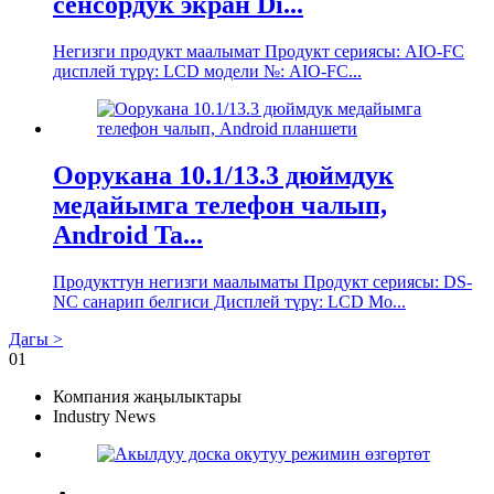
сенсордук экран Di...
Негизги продукт маалымат Продукт сериясы: AIO-FC
дисплей түрү: LCD модели №: AIO-FC...
Оорукана 10.1/13.3 дюймдук
медайымга телефон чалып,
Android Ta...
Продукттун негизги маалыматы Продукт сериясы: DS-
NC санарип белгиси Дисплей түрү: LCD Mo...
Дагы >
01
Компания жаңылыктары
Industry News