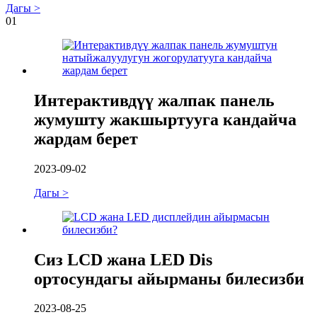
Дагы >
01
Интерактивдүү жалпак панель
жумушту жакшыртууга кандайча
жардам берет
2023-09-02
Дагы >
Сиз LCD жана LED Dis
ортосундагы айырманы билесизби
2023-08-25