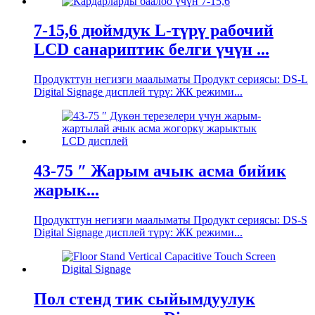
7-15,6 дюймдук L-түрү рабочий
LCD санариптик белги үчүн ...
Продукттун негизги маалыматы Продукт сериясы: DS-L
Digital Signage дисплей түрү: ЖК режими...
43-75 ″ Жарым ачык асма бийик
жарык...
Продукттун негизги маалыматы Продукт сериясы: DS-S
Digital Signage дисплей түрү: ЖК режими...
Пол стенд тик сыйымдуулук