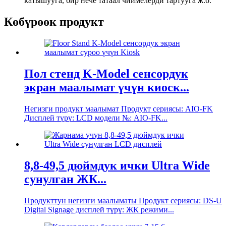
катышууга, бир нече татаал чиймелерди тартууга ж.б.
Көбүрөөк продукт
Пол стенд K-Model сенсордук
экран маалымат үчүн киоск...
Негизги продукт маалымат Продукт сериясы: AIO-FK
Дисплей түрү: LCD модели №: AIO-FK...
8,8-49,5 дюймдук ички Ultra Wide
сунулган ЖК...
Продукттун негизги маалыматы Продукт сериясы: DS-U
Digital Signage дисплей түрү: ЖК режими...