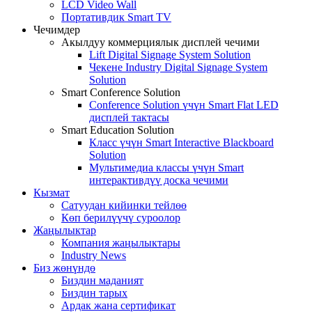
LCD Video Wall
Портативдик Smart TV
Чечимдер
Акылдуу коммерциялык дисплей чечими
Lift Digital Signage System Solution
Чекене Industry Digital Signage System
Solution
Smart Conference Solution
Conference Solution үчүн Smart Flat LED
дисплей тактасы
Smart Education Solution
Класс үчүн Smart Interactive Blackboard
Solution
Мультимедиа классы үчүн Smart
интерактивдүү доска чечими
Кызмат
Сатуудан кийинки тейлөө
Көп берилүүчү суроолор
Жаңылыктар
Компания жаңылыктары
Industry News
Биз жөнүндө
Биздин маданият
Биздин тарых
Ардак жана сертификат