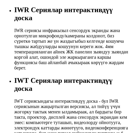
IWR Сериялар интерактивдүү
доска
IWR сериясы инфракызыл сенсордук экранды жана
орнотулган микрофонду/камераны колдонот, биз
сүрөткө тартып же үн жаздыгыбыз келгенде кошумча
тышкы жабдууларды кошуунун кереги жок. 4мм
темперацияланган айнек ЖК панелин зыяндуу зыяндан
коргой алат, ошондой эле жаркыраганга каршы
функциясы баш айланбай ачыкыраак көрүүгө жардам
берет.
IWT Сериялар интерактивдүү
доска
IWT сериясындагы интерактивдүү доска - бул IWR
сериясынын жаңыртылган версиясы, ал тийүү үчүн
жогорку тактык менен ылдамыраак, ал бардыгы бир
такта, проектор, дисплей жана сенсордук экрандан кем
эмес: компьютерге туташып, видеолорду ойнотууга,
электрондук каттарды жөнөтүүгө, видеоконференцияга