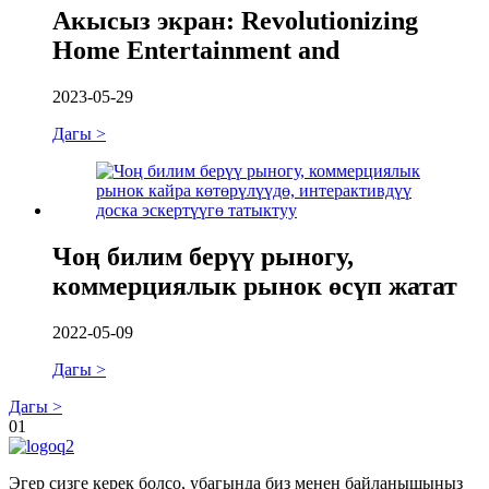
Акысыз экран: Revolutionizing
Home Entertainment and
2023-05-29
Дагы >
Чоң билим берүү рыногу,
коммерциялык рынок өсүп жатат
2022-05-09
Дагы >
Дагы >
01
Эгер сизге керек болсо, убагында биз менен байланышыңыз