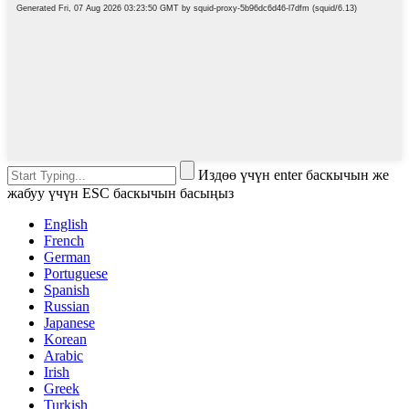
Издөө үчүн enter баскычын же
жабуу үчүн ESC баскычын басыңыз
English
French
German
Portuguese
Spanish
Russian
Japanese
Korean
Arabic
Irish
Greek
Turkish