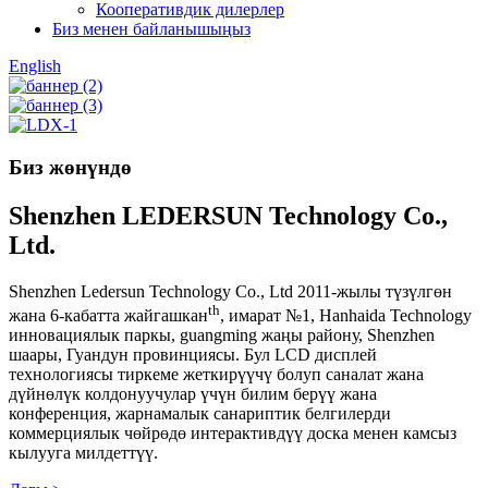
Кооперативдик дилерлер
Биз менен байланышыңыз
English
Биз жөнүндө
Shenzhen LEDERSUN Technology Co.,
Ltd.
Shenzhen Ledersun Technology Co., Ltd 2011-жылы түзүлгөн
th
жана 6-кабатта жайгашкан
, имарат №1, Hanhaida Technology
инновациялык паркы, guangming жаңы району, Shenzhen
шаары, Гуандун провинциясы. Бул LCD дисплей
технологиясы тиркеме жеткирүүчү болуп саналат жана
дүйнөлүк колдонуучулар үчүн билим берүү жана
конференция, жарнамалык санариптик белгилерди
коммерциялык чөйрөдө интерактивдүү доска менен камсыз
кылууга милдеттүү.