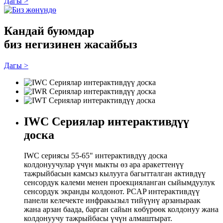
Дагы >
Кандай буюмдар
биз негизинен жасайбыз
Дагы >
IWC Сериялар интерактивдүү
доска
IWC сериясы 55-65" интерактивдүү доска
колдонуучулар үчүн мыкты өз ара аракеттенүү
тажрыйбасын камсыз кылууга багытталган активдүү
сенсордук калеми менен проекцияланган сыйымдуулук
сенсордук экранды колдонот. PCAP интерактивдүү
панели келечекте инфракызыл тийүүнү арзаныраак
жана арзан баада, барган сайын көбүрөөк колдонуу жана
колдонуучу тажрыйбасы үчүн алмаштырат.