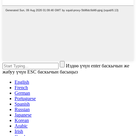
Издөө үчүн enter баскычын же
жабуу үчүн ESC баскычын басыңыз
English
French
German
Portuguese
Spanish
Russian
Japanese
Korean
Arabic
Irish