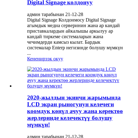
Digital Signage колдонуу
админ тарабынан 21-12-28
Digital Signage Колдонмосу Digital Signage
агымдык медиа серверинин жана ар кандай
приставкалардын айкалышы аркылуу ар
кандай тиркеме системаларын жана
чечимдерди камсыз кылат. Бардык
системалар Enterp негизинде болушу мүмкүн
...
Кененирээк окуу
2020-жылдын экинчи жарымында
LCD экран рыногунун келечеги
коомдук көңүл ачуу жана керектөө
жерлеринде келечектүү болушу
мүмкүн!
админ тарабынан 21-12-28