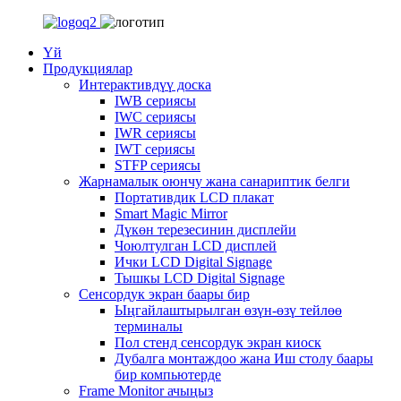
Үй
Продукциялар
Интерактивдүү доска
IWB сериясы
IWC сериясы
IWR сериясы
IWT сериясы
STFP сериясы
Жарнамалык оюнчу жана санариптик белги
Портативдик LCD плакат
Smart Magic Mirror
Дүкөн терезесинин дисплейи
Чоюлтулган LCD дисплей
Ички LCD Digital Signage
Тышкы LCD Digital Signage
Сенсордук экран баары бир
Ыңгайлаштырылган өзүн-өзү тейлөө
терминалы
Пол стенд сенсордук экран киоск
Дубалга монтаждоо жана Иш столу баары
бир компьютерде
Frame Monitor ачыңыз