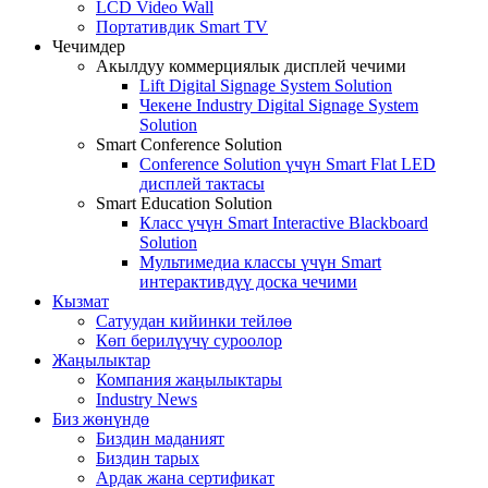
LCD Video Wall
Портативдик Smart TV
Чечимдер
Акылдуу коммерциялык дисплей чечими
Lift Digital Signage System Solution
Чекене Industry Digital Signage System
Solution
Smart Conference Solution
Conference Solution үчүн Smart Flat LED
дисплей тактасы
Smart Education Solution
Класс үчүн Smart Interactive Blackboard
Solution
Мультимедиа классы үчүн Smart
интерактивдүү доска чечими
Кызмат
Сатуудан кийинки тейлөө
Көп берилүүчү суроолор
Жаңылыктар
Компания жаңылыктары
Industry News
Биз жөнүндө
Биздин маданият
Биздин тарых
Ардак жана сертификат