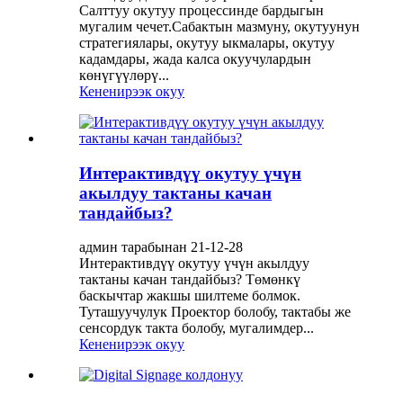
Салттуу окутуу процессинде бардыгын
мугалим чечет.Сабактын мазмуну, окутуунун
стратегиялары, окутуу ыкмалары, окутуу
кадамдары, жада калса окуучулардын
көнүгүүлөрү...
Кененирээк окуу
Интерактивдүү окутуу үчүн
акылдуу тактаны качан
тандайбыз?
админ тарабынан 21-12-28
Интерактивдүү окутуу үчүн акылдуу
тактаны качан тандайбыз? Төмөнкү
баскычтар жакшы шилтеме болмок.
Туташуучулук Проектор болобу, тактабы же
сенсордук такта болобу, мугалимдер...
Кененирээк окуу