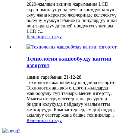
2020-жылдын экинчи жарымында LCD
экран рыногунун келечеги коомдук көңүл
ачуу жана керектөө жерлеринде келечектүү
болушу мүмкүн! Рынокто популярдуу ички
чоң экрандуу дисплей продуктусу катары,
LCD с...
Кененирээк окуу
Технология жашообузду кантип
өзгөртөт
админ тарабынан 21-12-28
Технология жашообузду кандайча өзгөртөт
Технология акыркы ондогон жылдарда
жашообузду түп-тамыры менен өзгөрттү.
Мыкты инструменттер жана ресурстар
биздин колубузда пайдалуу маалыматты
жеткирүүдө. Компьютерлер, смартфондор,
акылдуу сааттар жана башка техникалар...
Кененирээк окуу