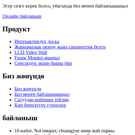
Эгер сизге керек болсо, убагында биз менен байланышыңыз
Онлайн байланыш
Продукт
Интерактивдүү доска
Жарнамалык оюнчу жана санариптик белги
LCD Video Wall
Frame Monitor ачыңыз
Сенсордук экран баары бир
Биз жөнүндө
Биз жөнүндө
Биз менен байланышыңыз
Сатуудан кийинки тейлөө
Көп берилүүчү суроолор
байланыш
10-кабат, №4 имарат, chuangyue өнөр жай паркы,