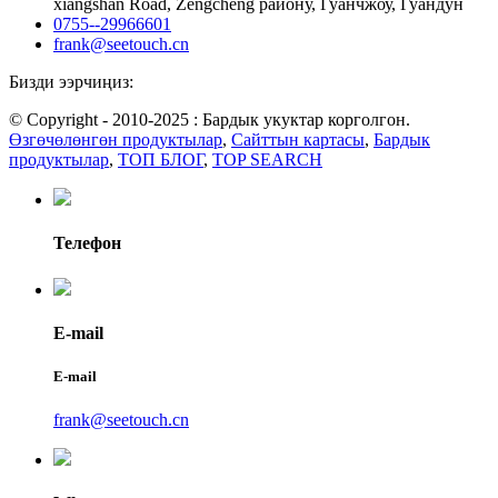
xiangshan Road, Zengcheng району, Гуанчжоу, Гуандун
0755--29966601
frank@seetouch.cn
Бизди ээрчиңиз:
© Copyright - 2010-2025 : Бардык укуктар корголгон.
Өзгөчөлөнгөн продуктылар
,
Сайттын картасы
,
Бардык
продуктылар
,
ТОП БЛОГ
,
TOP SEARCH
Телефон
E-mail
E-mail
frank@seetouch.cn