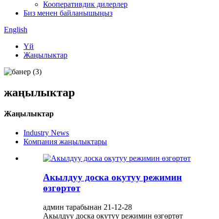
Кооперативдик дилерлер
Биз менен байланышыңыз
English
Үй
Жаңылыктар
жаңылыктар
Жаңылыктар
Industry News
Компания жаңылыктары
Акылдуу доска окутуу режимин
өзгөртөт
админ тарабынан 21-12-28
Акылдуу доска окутуу режимин өзгөртөт