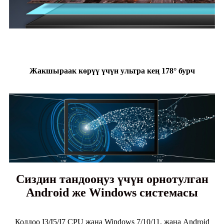
Жакшыраак көрүү үчүн ультра кең 178° бурч
Сиздин тандооңуз үчүн орнотулган
Android же Windows системасы
Колдоо I3/I5/I7 CPU жана Windows 7/10/11, жана Android