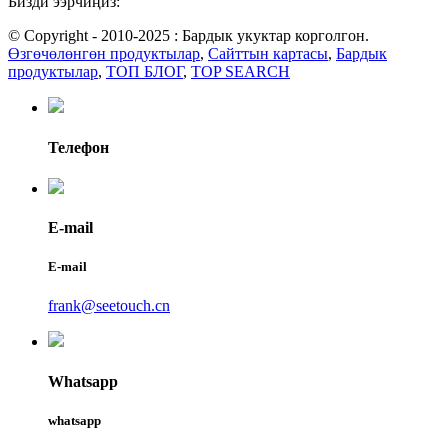
Бизди ээрчиңиз:
© Copyright - 2010-2025 : Бардык укуктар корголгон.
Өзгөчөлөнгөн продуктылар
,
Сайттын картасы
,
Бардык
продуктылар
,
ТОП БЛОГ
,
TOP SEARCH
Телефон
E-mail
E-mail
frank@seetouch.cn
Whatsapp
whatsapp