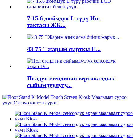
7-15,6 дюймдук L-түрү Иш
тактасы ЖК...
43-75 ″ жарым сырткы H...
Полдун стендинин вертикалдык
сыйымдуулугу...