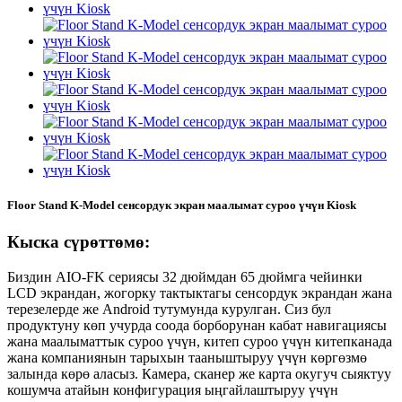
Floor Stand K-Model сенсордук экран маалымат суроо үчүн Kiosk
Кыска сүрөттөмө:
Биздин AIO-FK сериясы 32 дюймдан 65 дюймга чейинки
LCD экрандан, жогорку тактыктагы сенсордук экрандан жана
терезелерде же Android тутумунда курулган. Сиз бул
продуктуну көп учурда соода борборунан кабат навигациясы
жана маалыматтык суроо үчүн, китеп суроо үчүн китепканада
жана компаниянын тарыхын тааныштыруу үчүн көргөзмө
залында көрө аласыз. Камера, сканер же карта окугуч сыяктуу
кошумча атайын конфигурация ыңгайлаштыруу үчүн