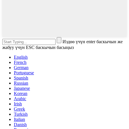
Издөө үчүн enter баскычын же
жабуу үчүн ESC баскычын басыңыз
English
French
German
Portuguese
Spanish
Russian
Japanese
Korean
Arabic
Irish
Greek
Turkish
Italian
Danish