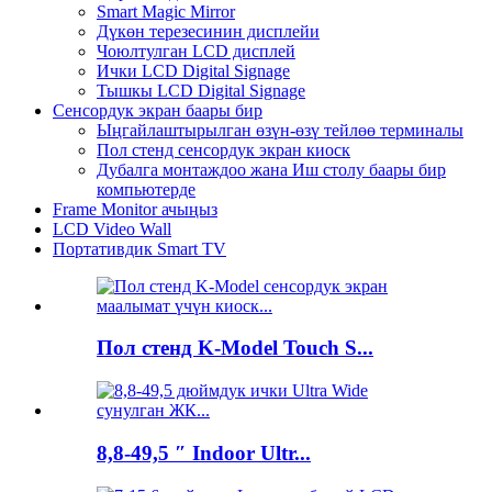
Smart Magic Mirror
Дүкөн терезесинин дисплейи
Чоюлтулган LCD дисплей
Ички LCD Digital Signage
Тышкы LCD Digital Signage
Сенсордук экран баары бир
Ыңгайлаштырылган өзүн-өзү тейлөө терминалы
Пол стенд сенсордук экран киоск
Дубалга монтаждоо жана Иш столу баары бир
компьютерде
Frame Monitor ачыңыз
LCD Video Wall
Портативдик Smart TV
Пол стенд K-Model Touch S...
8,8-49,5 ″ Indoor Ultr...