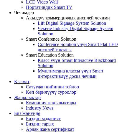
LCD Video Wall
Портативдик Smart TV
Чечимдер
Акылдуу коммерциялык дисплей чечими
Lift Digital Signage System Solution
Чекене Industry Digital Signage System
Solution
Smart Conference Solution
Conference Solution үчүн Smart Flat LED
дисплей тактасы
Smart Education Solution
Класс үчүн Smart Interactive Blackboard
Solution
Мультимедиа классы үчүн Smart
интерактивдүү доска чечими
Кызмат
Сатуудан кийинки тейлөө
Көп берилүүчү суроолор
Жаңылыктар
Компания жаңылыктары
Industry News
Биз жөнүндө
Биздин маданият
Биздин тарых
Ардак жана сертификат