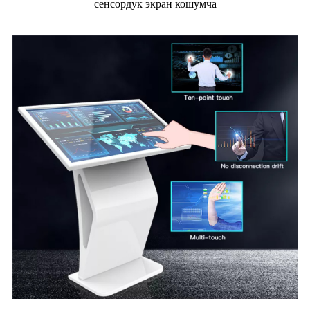
сенсордук экран кошумча