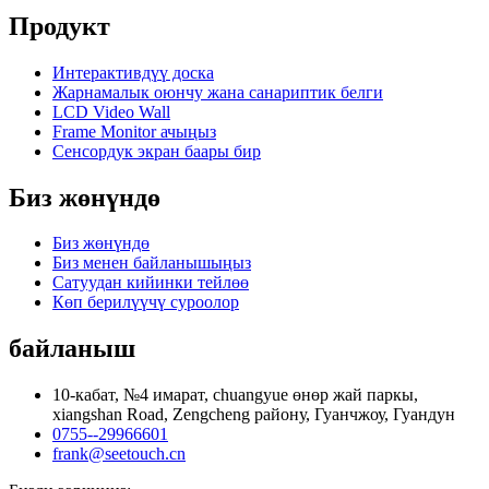
Продукт
Интерактивдүү доска
Жарнамалык оюнчу жана санариптик белги
LCD Video Wall
Frame Monitor ачыңыз
Сенсордук экран баары бир
Биз жөнүндө
Биз жөнүндө
Биз менен байланышыңыз
Сатуудан кийинки тейлөө
Көп берилүүчү суроолор
байланыш
10-кабат, №4 имарат, chuangyue өнөр жай паркы,
xiangshan Road, Zengcheng району, Гуанчжоу, Гуандун
0755--29966601
frank@seetouch.cn