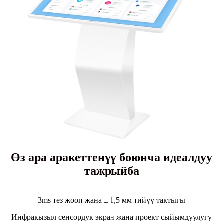
Өз ара аракеттенүү боюнча идеалдуу
тажрыйба
3ms тез жооп жана ± 1,5 мм тийүү тактыгы
Инфракызыл сенсордук экран жана проект сыйымдуулугу