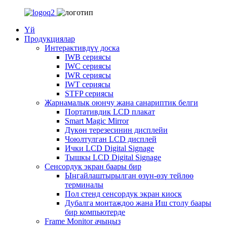
Үй
Продукциялар
Интерактивдүү доска
IWB сериясы
IWC сериясы
IWR сериясы
IWT сериясы
STFP сериясы
Жарнамалык оюнчу жана санариптик белги
Портативдик LCD плакат
Smart Magic Mirror
Дүкөн терезесинин дисплейи
Чоюлтулган LCD дисплей
Ички LCD Digital Signage
Тышкы LCD Digital Signage
Сенсордук экран баары бир
Ыңгайлаштырылган өзүн-өзү тейлөө
терминалы
Пол стенд сенсордук экран киоск
Дубалга монтаждоо жана Иш столу баары
бир компьютерде
Frame Monitor ачыңыз