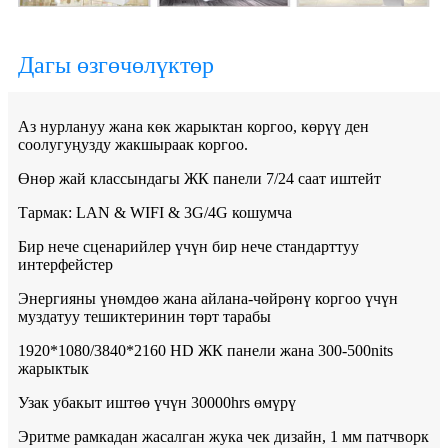
Дагы өзгөчөлүктөр
Аз нурлануу жана көк жарыктан коргоо, көрүү ден
соолугуңузду жакшыраак коргоо.
Өнөр жай классындагы ЖК панели 7/24 саат иштейт
Тармак: LAN & WIFI & 3G/4G кошумча
Бир нече сценарийлер үчүн бир нече стандарттуу
интерфейстер
Энергияны үнөмдөө жана айлана-чөйрөнү коргоо үчүн
муздатуу тешиктеринин төрт тарабы
1920*1080/3840*2160 HD ЖК панели жана 300-500nits
жарыктык
Узак убакыт иштөө үчүн 30000hrs өмүрү
Эритме рамкадан жасалган жука чек дизайн, 1 мм патчворк