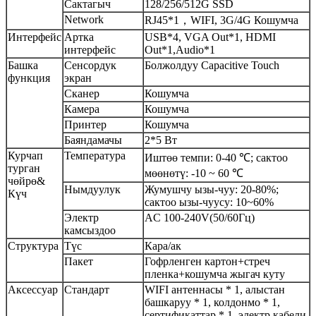
Сактагыч
128/256/512G SSD
Network
RJ45*1，WIFI, 3G/4G Кошумча
Интерфейс
Артка
USB*4, VGA Out*1, HDMI
интерфейс
Out*1,Audio*1
Башка
Сенсордук
Болжолдуу Capacitive Touch
функция
экран
Сканер
Кошумча
Камера
Кошумча
Принтер
Кошумча
Баяндамачы
2*5 Вт
Курчап
Температура
Иштөө темпи: 0-40 ℃; сактоо
турган
мөөнөтү: -10 ~ 60 ℃
чөйрө
&
Нымдуулук
Жумушчу ызы-чуу: 20-80%;
Күч
сактоо ызы-чуусу: 10~60%
Электр
AC 100-240V(50/60Гц)
камсыздоо
Структура
Түс
Кара/ак
Пакет
Гофрленген картон+стреч
пленка+кошумча жыгач куту
Аксессуар
Стандарт
WIFI антеннасы * 1, алыстан
башкаруу * 1, колдонмо * 1,
сертификаттар * 1, электр кабели