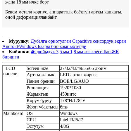
жана 18 мм ичке борт
Бекем металл корпус, аппараттык боёктун арткы капкагы,
оңой деформацияланбайт
Мурунку:
Дубалга орнотулган Capacitive сенсордук экран
Android/Windows Баары бир компьютерде
Кийинки:
46 дюймдук 3,5 мм 1,8 мм жээкчеси бар ЖК
бирдиги
LCD
Screen Size
27/32/43/49/55/65 дюйм
панели
Арткы жарык
LED арткы жарык
Панел бренди
BOE/LG/AUO
Резолюция
1920*1080
Жарыктык
450нитс
Көрүү бурчу
178°H/178°V
Жооп убактысы
6ms
Mainboard
OS
Windows
CPU
Intel I3/I5/I7
Эстутум
4/8G