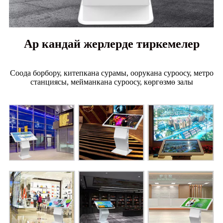
Ар кандай жерлерде тиркемелер
Соода борбору, китепкана сурамы, оорукана суроосу, метро
станциясы, мейманкана суроосу, көргөзмө залы