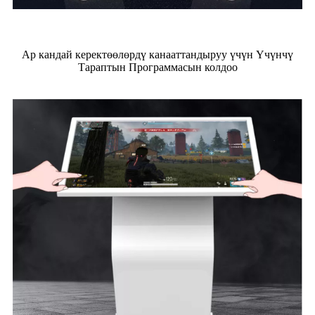
Ар кандай керектөөлөрдү канааттандыруу үчүн Үчүнчү
Тараптын Программасын колдоо