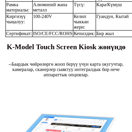
Рамка
Алюминий жана
Түсү:
Кара/Күмүш
материалы:
металл
Киргизүү
100-240V
Келип
Гуандун, Кытай
чыңалуу:
чыккан
жери:
Сертификат:
ISO/CE/FCC/ROHS
Кепилдик:
Бир жыл
K-Model Touch Screen Kiosk жөнүндө
--Баардык чөйрөлөргө жооп берүү үчүн карта окугучтар,
камералар, сканерлер сыяктуу интегралдык бир нече
аппараттык опциялар.