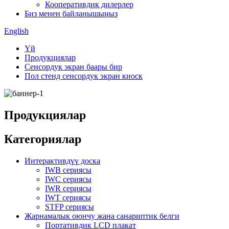
Кооперативдик дилерлер
Биз менен байланышыңыз
English
Үй
Продукциялар
Сенсордук экран баары бир
Пол стенд сенсордук экран киоск
Продукциялар
Категориялар
Интерактивдүү доска
IWB сериясы
IWC сериясы
IWR сериясы
IWT сериясы
STFP сериясы
Жарнамалык оюнчу жана санариптик белги
Портативдик LCD плакат