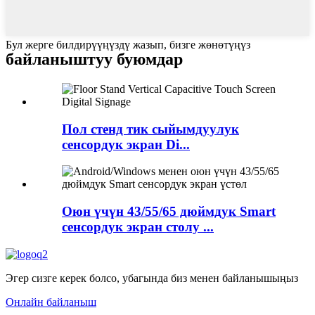
Бул жерге билдирүүңүздү жазып, бизге жөнөтүңүз
байланыштуу буюмдар
Пол стенд тик сыйымдуулук
сенсордук экран Di...
Оюн үчүн 43/55/65 дюймдук Smart
сенсордук экран столу ...
Эгер сизге керек болсо, убагында биз менен байланышыңыз
Онлайн байланыш