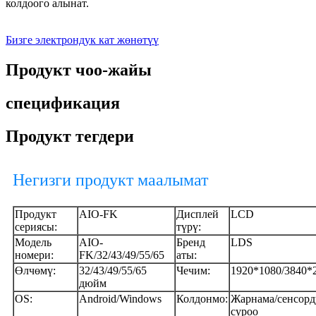
колдоого алынат.
Бизге электрондук кат жөнөтүү
Продукт чоо-жайы
спецификация
Продукт тегдери
Негизги продукт маалымат
Продукт
AIO-FK
Дисплей
LCD
сериясы:
түрү:
Модель
AIO-
Бренд
LDS
номери:
FK/32/43/49/55/65
аты:
Өлчөмү:
32/43/49/55/65
Чечим:
1920*1080/3840*
дюйм
OS:
Android/Windows
Колдонмо:
Жарнама/сенсорд
суроо